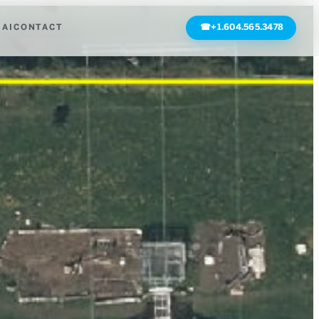
 AI
CONTACT
☎
+1.604.565.3478